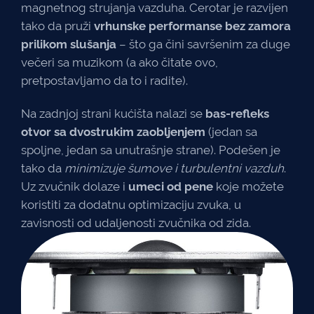
magnetnog strujanja vazduha. Cerotar je razvijen
tako da pruži
vrhunske performanse bez zamora
prilikom slušanja
– što ga čini savršenim za duge
večeri sa muzikom (a ako čitate ovo,
pretpostavljamo da to i radite).
Na zadnjoj strani kućišta nalazi se
bas-refleks
otvor sa dvostrukim zaobljenjem
(jedan sa
spoljne, jedan sa unutrašnje strane). Podešen je
tako da
minimizuje šumove i turbulentni vazduh
.
Uz zvučnik dolaze i
umeci od pene
koje možete
koristiti za dodatnu optimizaciju zvuka, u
zavisnosti od udaljenosti zvučnika od zida.