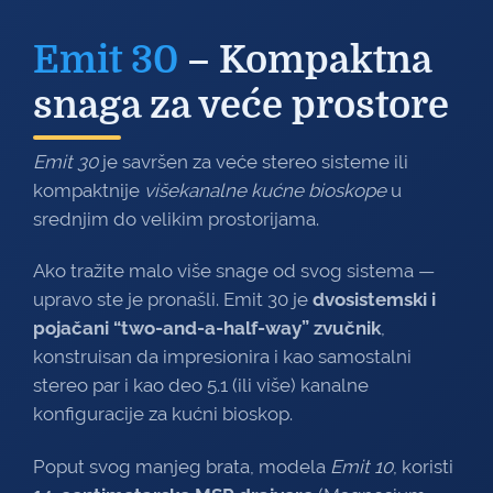
Emit 30
– Kompaktna
snaga za veće prostore
Emit 30
je savršen za veće stereo sisteme ili
kompaktnije
višekanalne kućne bioskope
u
srednjim do velikim prostorijama.
Ako tražite malo više snage od svog sistema —
upravo ste je pronašli. Emit 30 je
dvosistemski i
pojačani “two-and-a-half-way” zvučnik
,
konstruisan da impresionira i kao samostalni
stereo par i kao deo 5.1 (ili više) kanalne
konfiguracije za kućni bioskop.
Poput svog manjeg brata, modela
Emit 10
, koristi