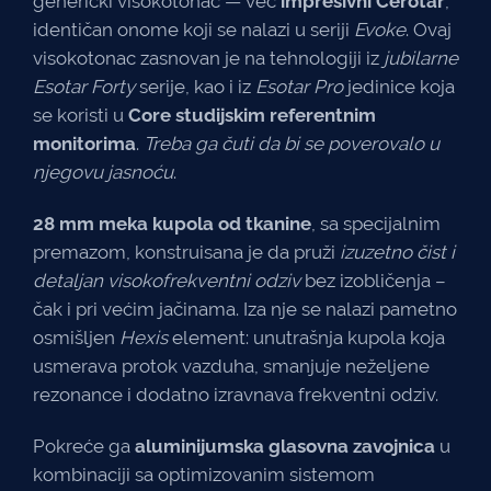
generički visokotonac — već
impresivni Cerotar
,
identičan onome koji se nalazi u seriji
Evoke
. Ovaj
visokotonac zasnovan je na tehnologiji iz
jubilarne
Esotar Forty
serije, kao i iz
Esotar Pro
jedinice koja
se koristi u
Core studijskim referentnim
monitorima
.
Treba ga čuti da bi se poverovalo u
njegovu jasnoću
.
28 mm meka kupola od tkanine
, sa specijalnim
premazom, konstruisana je da pruži
izuzetno čist i
detaljan visokofrekventni odziv
bez izobličenja –
čak i pri većim jačinama. Iza nje se nalazi pametno
osmišljen
Hexis
element: unutrašnja kupola koja
usmerava protok vazduha, smanjuje neželjene
rezonance i dodatno izravnava frekventni odziv.
Pokreće ga
aluminijumska glasovna zavojnica
u
kombinaciji sa optimizovanim sistemom