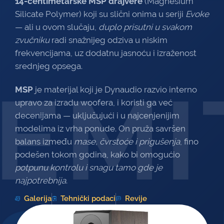
14-centimetarske MSP drajvere
(Magnesium
Silicate Polymer) koji su slični onima u seriji
Evoke
— ali u ovom slučaju,
duplo prisutni u svakom
zvučniku
radi snažnijeg odziva u niskim
frekvencijama, uz dodatnu jasnoću i izraženost
srednjeg opsega.
EMI
MSP
je materijal koji je Dynaudio razvio interno
upravo za izradu woofera, i koristi ga već
decenijama — uključujući i u najcenjenijim
modelima iz vrha ponude. On pruža savršen
balans između
mase, čvrstoće i prigušenja
, fino
podešen tokom godina, kako bi omogućio
potpunu kontrolu i snagu tamo gde je
najpotrebnija
.
Galerija
Tehnički podaci
Revije