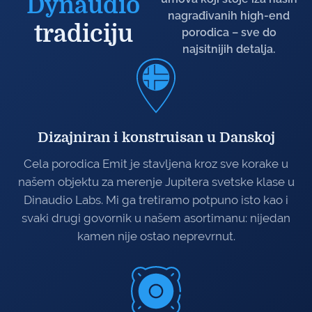
Dynaudio
nagrađivanih high-end
tradiciju
porodica – sve do
najsitnijih detalja.
Dizajniran i konstruisan u Danskoj
Cela porodica Emit je stavljena kroz sve korake u
našem objektu za merenje Jupitera svetske klase u
Dinaudio Labs. Mi ga tretiramo potpuno isto kao i
svaki drugi govornik u našem asortimanu: nijedan
kamen nije ostao neprevrnut.