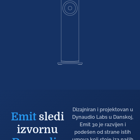
Dizajniran i projektovan u
Emit
sledi
Dynaudio Labs u Danskoj,
Emit 30 je razvijen i
izvornu
podešen od strane istih
umova koji stoje iza naših