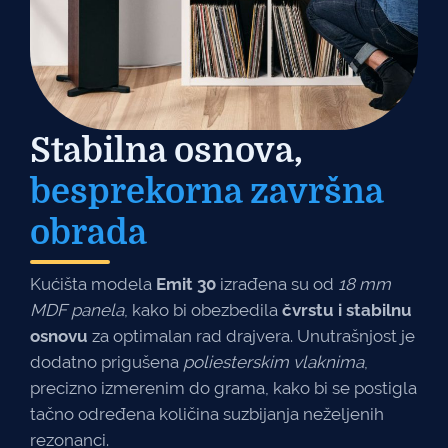
Stabilna osnova,
besprekorna završna
obrada
Kućišta modela
Emit 30
izrađena su od
18 mm
MDF panela
, kako bi obezbedila
čvrstu i stabilnu
osnovu
za optimalan rad drajvera. Unutrašnjost je
dodatno prigušena
poliesterskim vlaknima
,
precizno izmerenim do grama, kako bi se postigla
tačno određena količina suzbijanja neželjenih
rezonanci.