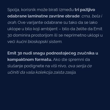
Spolja, korisnik može birati između
tri pažljivo
odabrane laminatne završne obrade
:
crna, bela i
orah
. Ove varijante odabrane su tako da se lako
uklope u bilo koji ambijent – bilo da želite da Emit
30 dominira prostorijom ili se neprimetno uklopi u
veći
kućni bioskopski sistem
.
Emit 30 nudi snagu podnostojećeg zvučnika u
kompaktnom formatu.
Ako ste spremni da
slušanje podignete na viši nivo,
ova serija će
učiniti da vaša kolekcija zaista zasija
.