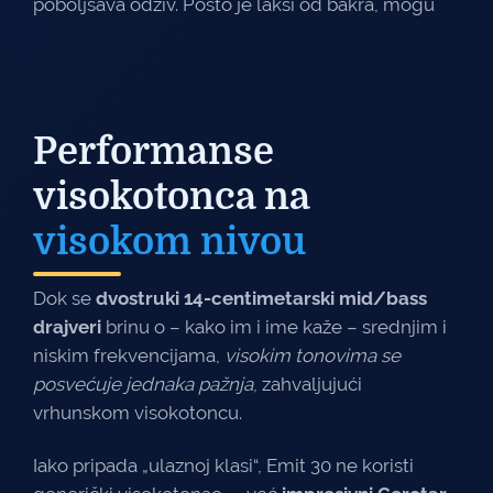
poboljšava odziv. Pošto je lakši od bakra, mogu
Performanse
visokotonca na
visokom nivou
Dok se
dvostruki 14-centimetarski mid/bass
drajveri
brinu o – kako im i ime kaže – srednjim i
niskim frekvencijama,
visokim tonovima se
posvećuje jednaka pažnja
, zahvaljujući
vrhunskom visokotoncu.
Iako pripada „ulaznoj klasi“, Emit 30 ne koristi