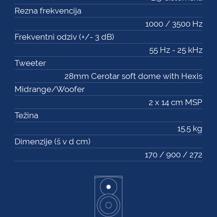
Rezna frekvencija
1000 / 3500 Hz
Frekventni odziv (+/- 3 dB)
55 Hz - 25 kHz
Tweeter
28mm Cerotar soft dome with Hexis
Midrange/Woofer
2 x 14 cm MSP
Težina
15.5 kg
Dimenzije (š v d cm)
170 / 900 / 272