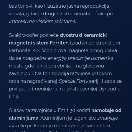
bas tonovi, kao i izuzetno jasna reprodukcija
vokala, gitara i drugih instrumenata – čak i pri
impresivno visokim jačinama
.
Svaki woofer pokreće
dvostruki keramički
magnetni sistem Ferrite+
, izrađen od stroncijum-
karbonita. Korišćenje dva magneta omogućava
da se
magnetna energija preciznije usmeri
ka
mestu gde je najpotrebnija – na glasovnu
zavojnicu. Ova tehnologija razvijena je tokom
rada na nagrađivanoj
Special Forty
seriji, i sada se
prvi put primenjuje i u najpristupačnijoj Dynaudio
liniji.
Glasovna zavojnica u Emit 30 koristi
namotaje od
aluminijuma
. Aluminijum je lagan, što
smanjuje
inerciju
pri kretanju membrane, a samim tim i