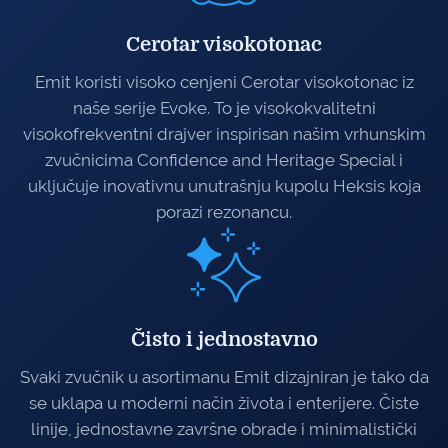
Cerotar visokotonac
Emit koristi visoko cenjeni Cerotar visokotonac iz
naše serije Evoke. To je visokokvalitetni
visokofrekventni drajver inspirisan našim vrhunskim
zvučnicima Confidence and Heritage Special i
uključuje inovativnu unutrašnju kupolu Heksis koja
porazi rezonancu.
Čisto i jednostavno
Svaki zvučnik u asortimanu Emit dizajniran je tako da
se uklapa u moderni način života i enterijere. Čiste
linije, jednostavne završne obrade i minimalistički