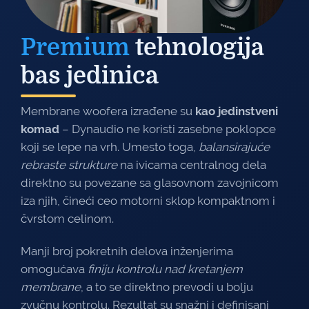
Premium
tehnologija
bas jedinica
Membrane woofera izrađene su
kao jedinstveni
komad
– Dynaudio ne koristi zasebne poklopce
koji se lepe na vrh. Umesto toga,
balansirajuće
rebraste strukture
na ivicama centralnog dela
direktno su povezane sa glasovnom zavojnicom
iza njih, čineći ceo motorni sklop kompaktnom i
čvrstom celinom.
Manji broj pokretnih delova inženjerima
omogućava
finiju kontrolu nad kretanjem
membrane
, a to se direktno prevodi u bolju
zvučnu kontrolu. Rezultat su snažni i definisani