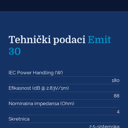
Tehnički podaci
Emit
30
IEC Power Handling (W)
180
Efikasnost (dB @ 2.83V/1m)
88
Nominalna impedansa (Ohm)
4
Skretnica
2.5-sistemska