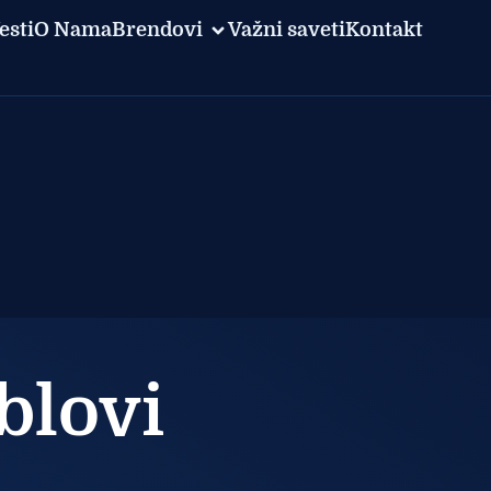
esti
O Nama
Brendovi
Važni saveti
Kontakt
blovi