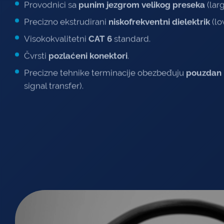
Provodnici sa
punim jezgrom velikog preseka
(lar
Precizno ekstrudirani
niskofrekventni dielektrik
(lo
Visokokvalitetni
CAT 6
standard.
Čvrsti
pozlaćeni konektori
.
Precizne tehnike terminacije obezbeđuju
pouzdan 
signal transfer).