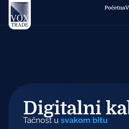
Početna
V
Digitalni ka
Tačnost u
svakom bitu