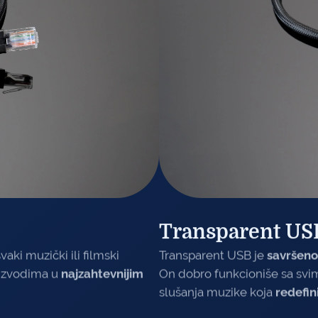
SP
Transparent US
vaki muzički ili filmski
Transparent USB je
savršeno
oizvodima u
najzahtevnijim
On dobro funkcioniše sa svi
slušanja muzike koja
redefin