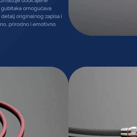
nadmašuje uobičajene
ez gubitaka omogućava
detalj originalnog zapisa i
zno, prirodno i emotivno