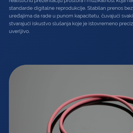
realističnu prezentaciju prostora i muzikalnost koja 
standarde digitalne reprodukcije. Stabilan prenos b
uređajima da rade u punom kapacitetu, čuvajući svaki 
stvarajući iskustvo slušanja koje je istovremeno preci
uverljivo.