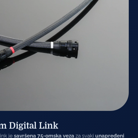
 Digital Link
ink je
savršena 75-omska veza
za svaki
unapređeni