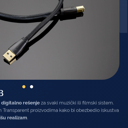
ARE
B
 digitalno rešenje
za svaki muzički ili filmski sistem.
m Transparent proizvodima kako bi obezbedio iskustva
išu realizam
.