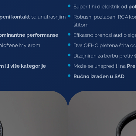
Super tihi dielektrik od
pol
Robusni pozlaćeni RCA kon
peni kontakt
sa unutrašnjim
štitom
Efikasno prenosi audio sig
 dominantne performanse
Dva OFHC pletena štita od
 obložene Mylarom
Dizajniran za borbu protiv
)
Može se unaprediti na
Pre
ili više kategorije
Ručno izrađen u SAD