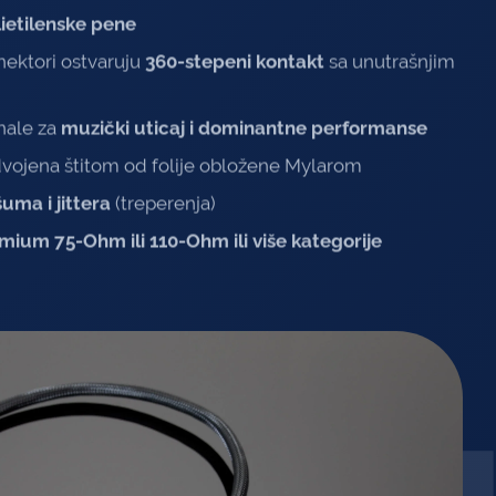
ietilenske pene
ektori ostvaruju
360-stepeni kontakt
sa unutrašnjim
nale za
muzički uticaj i dominantne performanse
vojena štitom od folije obložene Mylarom
šuma i jittera
(treperenja)
mium 75-Ohm ili 110-Ohm ili više kategorije