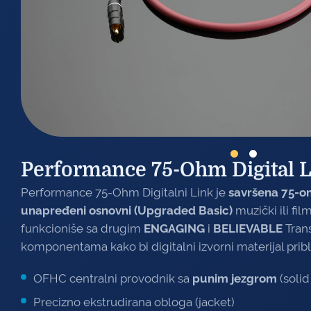
Performance 75-Ohm Digital 
Performance 75-Ohm Digitalni Link je
savršena 75-o
unapređeni osnovni (Upgraded Basic)
muzički ili fi
funkcioniše sa drugim
ENGAGING
i
BELIEVABLE
Tran
komponentama kako bi digitalni izvorni materijal pribl
OFHC centralni provodnik sa
punim jezgrom
(solid
Precizno ekstrudirana obloga (jacket)