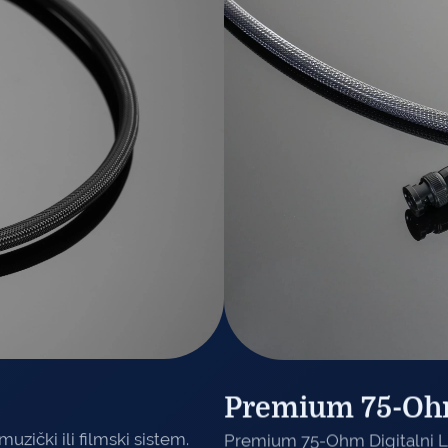
Premium 75-Ohm
uzički ili filmski sistem.
Premium 75-Ohm Digitalni L