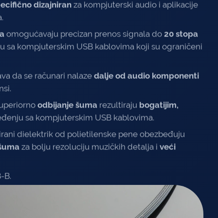
ecifično dizajniran
za kompjuterski audio i aplikacije
.
ka
omogućavaju precizan prenos signala do
20 stopa
u sa kompjuterskim USB kablovima koji su ograničeni
a da se računari nalaze
dalje od audio komponenti
si.
superiorno
odbijanje šuma
rezultiraju
bogatijim,
eđenju sa kompjuterskim USB kablovima.
irani dielektrik od polietilenske pene obezbeđuju
 šuma
za bolju rezoluciju muzičkih detalja i
veći
-B.