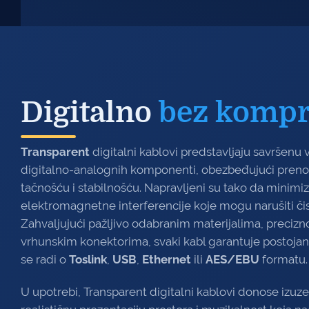
Digitalno
bez komp
Transparent
digitalni kablovi predstavljaju savršenu 
digitalno-analognih komponenti, obezbeđujući preno
tačnošću i stabilnošću. Napravljeni su tako da minimizu
elektromagnetne interferencije koje mogu narušiti čis
Zahvaljujući pažljivo odabranim materijalima, precizn
vrhunskim konektorima, svaki kabl garantuje postojan
se radi o
Toslink
,
USB
,
Ethernet
ili
AES/EBU
formatu.
U upotrebi, Transparent digitalni kablovi donose izuze