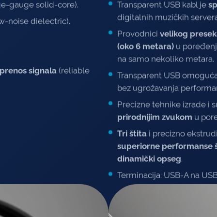
ge-gauge solid-core).
Transparent USB kabl je
sp
digitalnih muzičkih servera
w-noise dielectric).
Provodnici
velikog prese
(oko 6 metara)
u poređenj
na samo nekoliko metara.
prenos signala
(reliable
Transparent USB omogućav
bez ugrožavanja performan
Precizne tehnike izrade i 
prirodnijim zvukom
u por
Tri štita
i precizno ekstrud
superiorne performanse
dinamički opseg
.
Terminacija: USB-A na USB