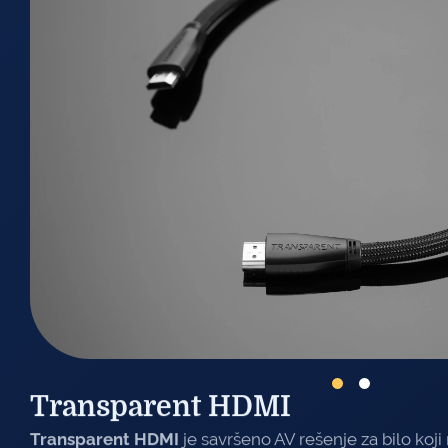
Transparent HDMI
Transparent HDMI
je savršeno AV rešenje za bilo koji m