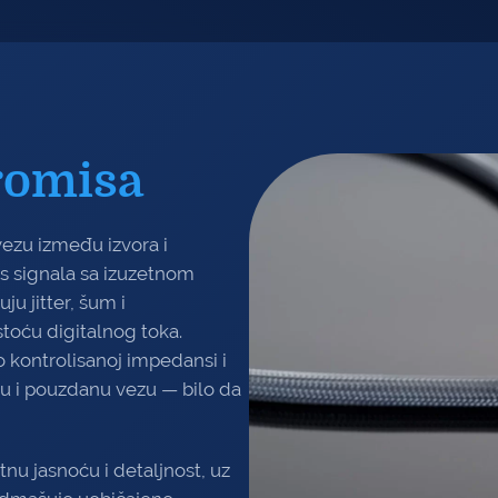
romisa
vezu između izvora i
s signala sa izuzetnom
ju jitter, šum i
toću digitalnog toka.
o kontrolisanoj impedansi i
u i pouzdanu vezu — bilo da
tnu jasnoću i detaljnost, uz