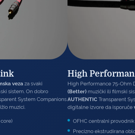
High Performanc
Link
High Performance 75-Ohm Di
mska veza
za svaki
(Better)
muzički ili filmski 
lmski sistem. On dobro
AUTHENTIC
Transparent Sy
sparent System Companions
digitalne izvore da isporuče
ižio muzici.
OFHC centralni provodnik
 core)
Precizno ekstrudirana oblo