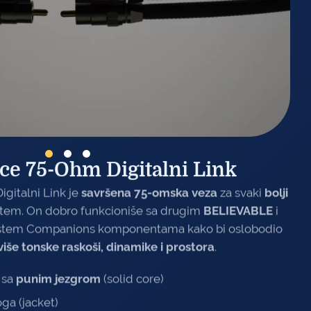
e 75-Ohm Digitalni Link
gitalni Link je
savršena 75-omska veza
za svaki
bolji
sistem. On dobro funkcioniše sa drugim
BELIEVABLE
i
stem Companions komponentama kako bi oslobodio
više tonske raskoši, dinamike i prostora
.
 sa
punim jezgrom
(solid core)
ga (jacket)