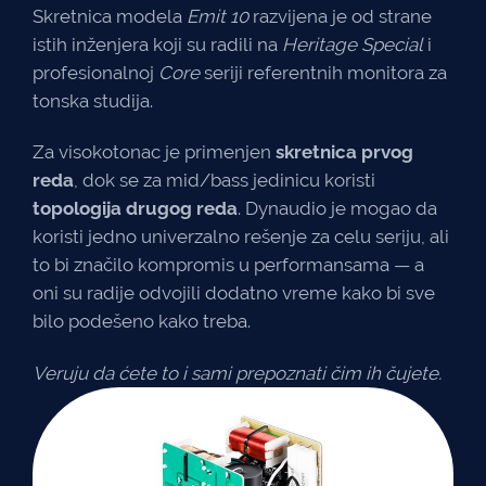
Skretnica modela
Emit 10
razvijena je od strane
istih inženjera koji su radili na
Heritage Special
i
profesionalnoj
Core
seriji referentnih monitora za
tonska studija.
Za visokotonac je primenjen
skretnica prvog
reda
, dok se za mid/bass jedinicu koristi
topologija drugog reda
. Dynaudio je mogao da
koristi jedno univerzalno rešenje za celu seriju, ali
to bi značilo kompromis u performansama — a
oni su radije odvojili dodatno vreme kako bi sve
bilo podešeno kako treba.
Veruju da ćete to i sami prepoznati čim ih čujete.