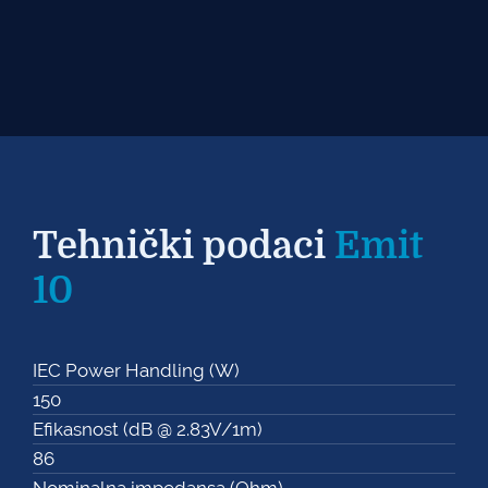
Tehnički podaci
Emit
10
IEC Power Handling (W)
150
Efikasnost (dB @ 2.83V/1m)
86
Nominalna impedansa (Ohm)