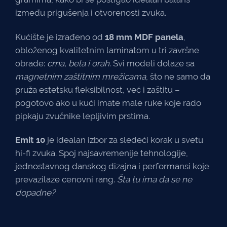
između prigušenja i otvorenosti zvuka.
Kućište je izrađeno od
18 mm MDF panela
,
obloženog kvalitetnim laminatom u tri završne
obrade:
crna, bela i orah
. Svi modeli dolaze sa
magnetnim zaštitnim mrežicama
, što ne samo da
pruža estetsku fleksibilnost, već i zaštitu –
pogotovo ako u kući imate male ruke koje rado
pipkaju zvučnike lepljivim prstima.
Emit 10
je idealan izbor za sledeći korak u svetu
hi-fi zvuka. Spoj najsavremenije tehnologije,
jednostavnog danskog dizajna i performansi koje
prevazilaze cenovni rang.
Šta tu ima da se ne
dopadne?