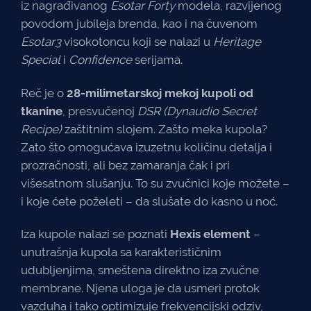
iz nagrađivanog
Esotar Forty
modela, razvijenog
povodom jubileja brenda, kao i na čuvenom
Esotar3
visokotoncu koji se nalazi u
Heritage
Special
i
Confidence
serijama.
Reč je o
28-milimetarskoj mekoj kupoli od
tkanine
, presvučenoj
DSR (Dynaudio Secret
Recipe)
zaštitnim slojem. Zašto meka kupola?
Zato što omogućava izuzetnu količinu detalja i
prozračnosti, ali bez zamaranja čak i pri
višesatnom slušanju. To su zvučnici koje možete –
i koje ćete poželeti – da slušate do kasno u noć.
Iza kupole nalazi se poznati
Hexis element
–
unutrašnja kupola sa karakterističnim
udubljenjima, smeštena direktno iza zvučne
membrane. Njena uloga je da usmeri protok
vazduha i tako optimizuje frekvencijski odziv,