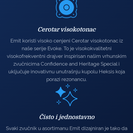
Cerotar visokotonac
Emit koristi visoko cenjeni Cerotar visokotonac iz
naše serije Evoke. To je visokokvalitetni
visokofrekventni drajver inspirisan našim vrhunskim
zvučnicima Confidence and Heritage Special i
uključuje inovativnu unutrašnju kupolu Heksis koja
porazi rezonancu.
Čisto i jednostavno
Svaki zvučnik u asortimanu Emit dizajniran je tako da