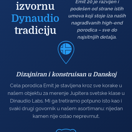
Emit 20 je razvijen i
izvornu
podešen od strane istih
Dynaudio
umova koji stoje iza naših
nagrađivanih high-end
tradiciju
porodica – sve do
najsitnijih detalja.
Dizajniran i konstruisan u Danskoj
Cela porodica Emit je stavljena kroz sve korake u
našem objektu za merenje Jupitera svetske klase u
Dinaudio Labs. Mi ga tretiramo potpuno isto kao i
svaki drugi govornik u našem asortimanu: nijedan
kamen nije ostao neprevrnut.