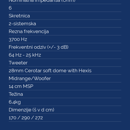
6
Skretnica
2-sistemska
Rezna frekvencija
3700 Hz
Frekventni odziv (+/- 3 dB)
64 Hz - 25 kHz
Tweeter
28mm Cerotar soft dome with Hexis
Midrange/Woofer
14 cm MSP
Težina
6.4kg
Dimenzije (š v d cm)
170 / 290 / 272