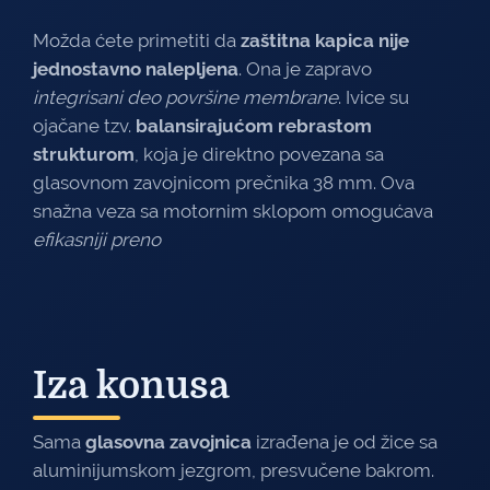
Možda ćete primetiti da
zaštitna kapica nije
jednostavno nalepljena
. Ona je zapravo
integrisani deo površine membrane
. Ivice su
ojačane tzv.
balansirajućom rebrastom
strukturom
, koja je direktno povezana sa
glasovnom zavojnicom prečnika 38 mm. Ova
snažna veza sa motornim sklopom omogućava
efikasniji preno
Iza konusa
Sama
glasovna zavojnica
izrađena je od žice sa
aluminijumskom jezgrom, presvučene bakrom.