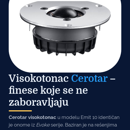
Visokotonac
Cerotar
–
finese koje se ne
zaboravljaju
Cerotar visokotonac
u modelu Emit 10 identičan
je onome iz
Evoke
serije. Baziran je na rešenjima