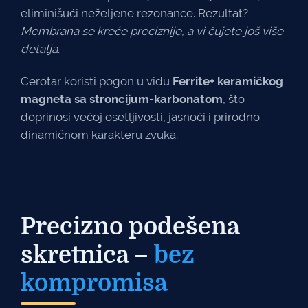
eliminišući neželjene rezonance. Rezultat?
Membrana se kreće preciznije, a vi čujete još više
detalja
.
Cerotar koristi pogon u vidu
Ferrite+ keramičkog
magneta sa stroncijum-karbonatom
, što
doprinosi većoj osetljivosti, jasnoći i prirodno
dinamičnom karakteru zvuka.
Precizno podešena
skretnica –
bez
kompromisa