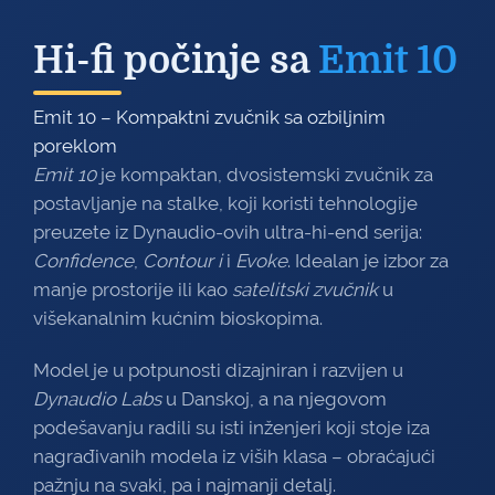
Hi-fi počinje sa
Emit 10
Emit 10 – Kompaktni zvučnik sa ozbiljnim
poreklom
Emit 10
je kompaktan, dvosistemski zvučnik za
postavljanje na stalke, koji koristi tehnologije
preuzete iz Dynaudio-ovih ultra-hi-end serija:
Confidence
,
Contour i
i
Evoke
. Idealan je izbor za
manje prostorije ili kao
satelitski zvučnik
u
višekanalnim kućnim bioskopima.
Model je u potpunosti dizajniran i razvijen u
Dynaudio Labs
u Danskoj, a na njegovom
podešavanju radili su isti inženjeri koji stoje iza
nagrađivanih modela iz viših klasa – obraćajući
pažnju na svaki, pa i najmanji detalj.