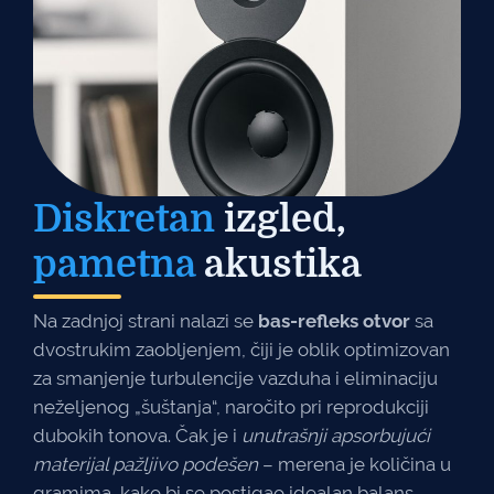
Diskretan
izgled,
pametna
akustika
Na zadnjoj strani nalazi se
bas-refleks otvor
sa
dvostrukim zaobljenjem, čiji je oblik optimizovan
za smanjenje turbulencije vazduha i eliminaciju
neželjenog „šuštanja“, naročito pri reprodukciji
dubokih tonova. Čak je i
unutrašnji apsorbujući
materijal pažljivo podešen
– merena je količina u
gramima, kako bi se postigao idealan balans