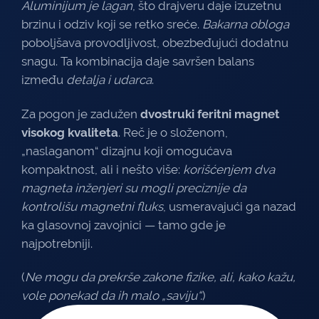
Aluminijum je lagan
, što drajveru daje izuzetnu
brzinu i odziv koji se retko sreće.
Bakarna obloga
poboljšava provodljivost, obezbeđujući dodatnu
snagu. Ta kombinacija daje savršen balans
između
detalja i udarca
.
Za pogon je zadužen
dvostruki feritni magnet
visokog kvaliteta
. Reč je o složenom,
„naslaganom“ dizajnu koji omogućava
kompaktnost, ali i nešto više:
korišćenjem dva
magneta inženjeri su mogli preciznije da
kontrolišu magnetni fluks
, usmeravajući ga nazad
ka glasovnoj zavojnici — tamo gde je
najpotrebniji.
(
Ne mogu da prekrše zakone fizike, ali, kako kažu,
vole ponekad da ih malo „saviju“.
)