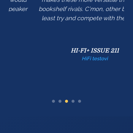
bookshelf rivals. C’mon, other brands... at
least try and compete with the Emit 10!
HI-FI+ ISSUE 211
HiFi testovi