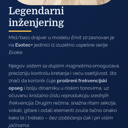
Legendarni
inženjering
Mid/bass drajver u modelu
Emit 10
zasnovan je
na
Esotec+
jedinici iz izuzetno uspešne serije
Evoke
.
Njegov
sistem sa duplim magnetima
omogućava
precizniju kontrolu kretanja i veću osetljivost, što
znači da korisnik čuje
prošireni frekvencijski
opseg
i bolju dinamiku u niskim tonovima, uz
očuvanu
kristalno čistu reprodukciju srednjih
frekvencija
. Drugim rečima, snažna ritam sekcija,
vokali, gitare i ostali elementi zvuče tačno onako
kako bi i trebalo –
bez izobličenja čak i pri višim
jačinama
.