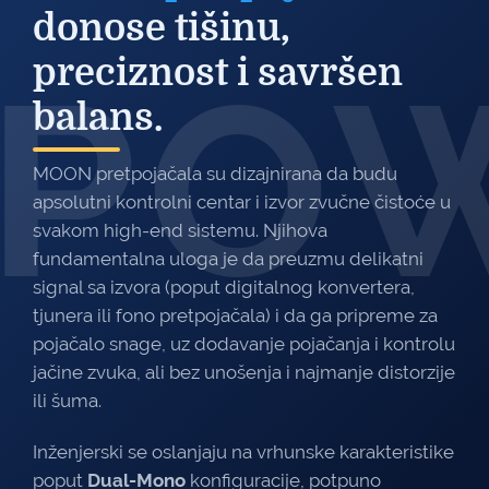
donose tišinu,
PO
preciznost i savršen
balans.
MOON pretpojačala su dizajnirana da budu
apsolutni kontrolni centar i izvor zvučne čistoće u
svakom high-end sistemu. Njihova
fundamentalna uloga je da preuzmu delikatni
signal sa izvora (poput digitalnog konvertera,
tjunera ili fono pretpojačala) i da ga pripreme za
pojačalo snage, uz dodavanje pojačanja i kontrolu
jačine zvuka, ali bez unošenja i najmanje distorzije
ili šuma.
Inženjerski se oslanjaju na vrhunske karakteristike
poput
Dual-Mono
konfiguracije, potpuno