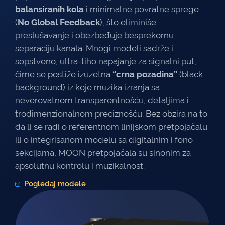
balansiranih kola
i minimalne povratne sprege
(
No Global Feedback
), što eliminiše
preslušavanje i obezbeđuje besprekornu
separaciju kanala. Mnogi modeli sadrže i
sopstveno, ultra-tiho napajanje za signalni put,
čime se postiže izuzetna
“crna pozadina”
(black
background) iz koje muzika izranja sa
neverovatnom transparentnošću, detaljima i
trodimenzionalnom preciznošću. Bez obzira na to
da li se radi o referentnom linijskom pretpojačalu
ili o integrisanom modelu sa digitalnim i fono
sekcijama, MOON pretpojačala su sinonim za
apsolutnu kontrolu i muzikalnost.
Pogledaj modele