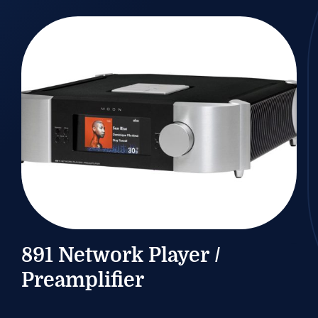
21/09/2025
891 Network Player /
Preamplifier