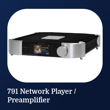
21/09/2025
791 Network Player /
Preamplifier