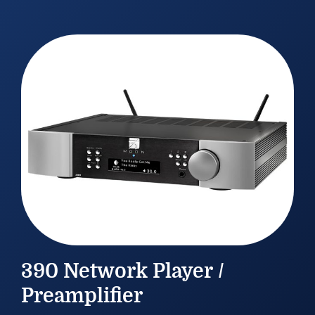
21/09/2025
390 Network Player /
Preamplifier