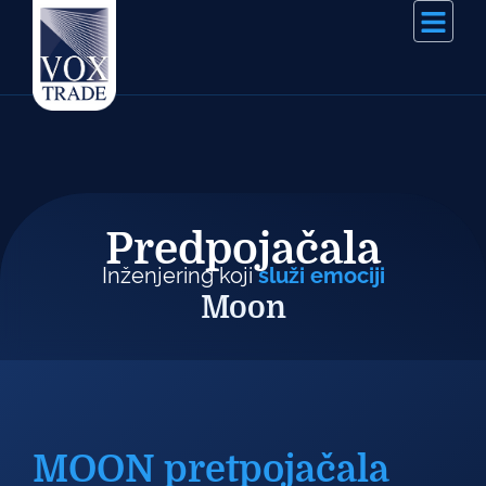
Predpojačala
Inženjering koji
služi emociji
Moon
MOON pretpojačala