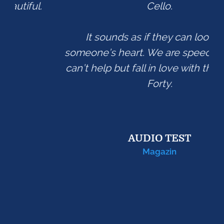
Cello.
It sounds as if they can look into
someone’s heart. We are speechless. We
can’t help but fall in love with the Special
Forty.
i
AUDIO TEST
Magazin