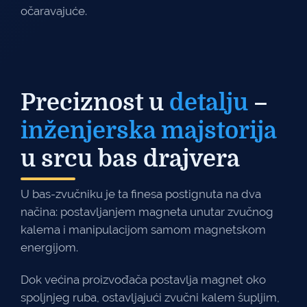
očaravajuće.
Preciznost u
detalju
–
inženjerska majstorija
u srcu bas drajvera
U bas-zvučniku je ta finesa postignuta na dva
načina: postavljanjem magneta unutar zvučnog
kalema i manipulacijom samom magnetskom
energijom.
Dok većina proizvođača postavlja magnet oko
spoljnjeg ruba, ostavljajući zvučni kalem šupljim,