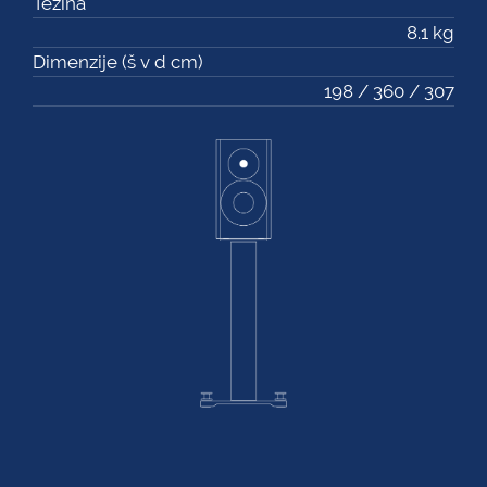
Težina
8.1 kg
Dimenzije (š v d cm)
198 / 360 / 307