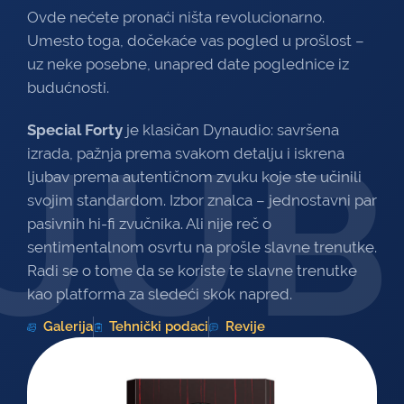
Ovde nećete pronaći ništa revolucionarno.
Umesto toga, dočekaće vas pogled u prošlost –
uz neke posebne, unapred date poglednice iz
budućnosti.
Special Forty
je klasičan Dynaudio: savršena
JUB
izrada, pažnja prema svakom detalju i iskrena
ljubav prema autentičnom zvuku koje ste učinili
svojim standardom. Izbor znalca – jednostavni par
pasivnih hi-fi zvučnika. Ali nije reč o
sentimentalnom osvrtu na prošle slavne trenutke.
Radi se o tome da se koriste te slavne trenutke
kao platforma za sledeći skok napred.
Galerija
Tehnički podaci
Revije