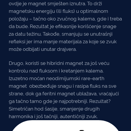
ovdje je magnet smješten iznutra. To drži
magnetsku energiju (ili fluks) u optimalnom
položaju – tačno oko zvučnog kalema, gde i treba
da bude. Rezultat je efikasnije korišćenje snage
za datu težinu. Takođe, smanjuju se unutrašnji
refleksi jer ima manje materijala za koje se zvuk
može odbijati unutar drajvera.
Drugo, koristi se hibridni magnet za još veću
kontrolu nad fluksom i kretanjem kalema.
Izuzetno moćan neodimijumski rare-earth
magnet obezbeđuje snagu i rasipa fluks na sve
strane, dok ga feritni magnet ublažava, vraćajući
ga tačno tamo gde je najpotrebniji. Rezultat?
Simetričan hod šasije, smanjenje drugih
harmonika i još tačniji, autentičniji zvuk.