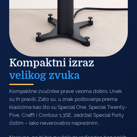
Kompaktni izraz
velikog zvuka
Kompaktne zvučnike prave veoma dobro. Uvek
su ih pravili. Zato su, u znak poštovanja prema
klasicima kao što su Special One, Special Twenty-
Five, Crafft i Contour 1.3SE, zadržali Special Forty
čistim – iako neverovatno naprednim.