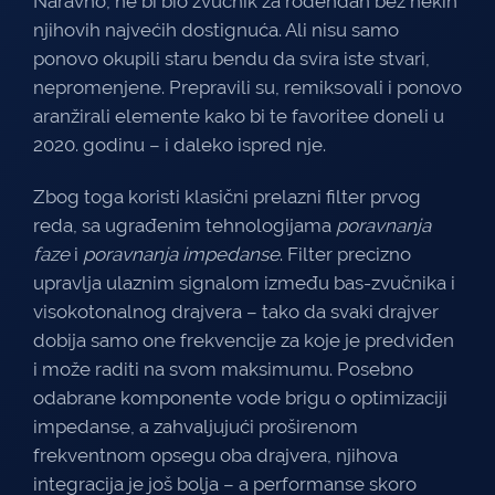
Naravno, ne bi bio zvučnik za rođendan bez nekih
njihovih najvećih dostignuća. Ali nisu samo
ponovo okupili staru bendu da svira iste stvari,
nepromenjene. Prepravili su, remiksovali i ponovo
aranžirali elemente kako bi te favoritee doneli u
2020. godinu – i daleko ispred nje.
Zbog toga koristi klasični prelazni filter prvog
reda, sa ugrađenim tehnologijama
poravnanja
faze
i
poravnanja impedanse
. Filter precizno
upravlja ulaznim signalom između bas-zvučnika i
visokotonalnog drajvera – tako da svaki drajver
dobija samo one frekvencije za koje je predviđen
i može raditi na svom maksimumu. Posebno
odabrane komponente vode brigu o optimizaciji
impedanse, a zahvaljujući proširenom
frekventnom opsegu oba drajvera, njihova
integracija je još bolja – a performanse skoro