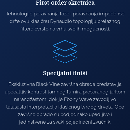
First-order skretnica
Tehnologije poravnanja faze i poravnanja impedanse
drže ovu klasičnu Dynaudio topologiju prelaznog
filtera čvrsto na vrhu svojih mogućnosti.
Specijalni finiši
Ekskluzivna Black Vine završna obrada predstavlja
upečatljiv kontrast tamnog furnira prošaranog jarkom
narandžastom, dok je Ebony Wave zavodljivo
talasasta interpretacija klasičnog tvrdog drveta. Obe
završne obrade su podjednako upadljive i
jedinstvene za svaki pojedinačni zvučnik.