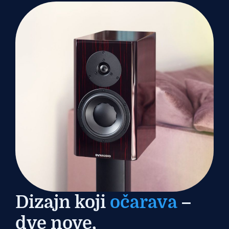
Dizajn koji
očarava
–
dve nove,