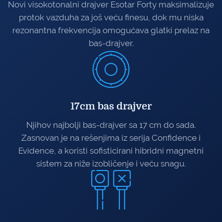
Novi visokotonalni drajver Esotar Forty maksimalizuje
protok vazduha za još veću finesu, dok mu niska
rezonantna frekvencija omogućava glatki prelaz na
bas-drajver.
17cm bas drajver
Njihov najbolji bas-drajver sa 17 cm do sada.
Zasnovan je na rešenjima iz serija Confidence i
Evidence, a koristi sofisticirani hibridni magnetni
sistem za niže izobličenje i veću snagu.