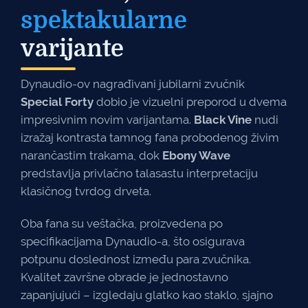
spektakularne
varijante
Dynaudio-ov nagrađivani jubilarni zvučnik
Special Forty
dobio je vizuelni preporod u dvema
impresivnim novim varijantama.
Black Vine
nudi
izražaj kontrasta tamnog fana probodenog živim
narančastim trakama, dok
Ebony Wave
predstavlja privlačno talasastu interpretaciju
klasičnog tvrdog drveta.
Oba fana su veštačka, proizvedena po
specifikacijama Dynaudio-a, što osigurava
potpunu doslednost između para zvučnika.
Kvalitet završne obrade je jednostavno
zapanjujući – izgledaju glatko kao staklo, sjajno