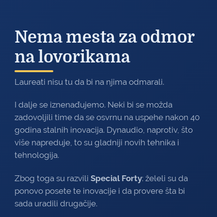
Nema mesta za odmor
na lovorikama
Laureati nisu tu da bi na njima odmarali.
I dalje se iznenađujemo. Neki bi se možda
zadovoljili time da se osvrnu na uspehe nakon 40
godina stalnih inovacija. Dynaudio, naprotiv, što
više napreduje, to su gladniji novih tehnika i
tehnologija.
Zbog toga su razvili
Special Forty
: želeli su da
ponovo posete te inovacije i da provere šta bi
sada uradili drugačije.