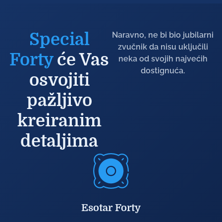
Special
Naravno, ne bi bio jubilarni
zvučnik da nisu uključili
Forty
će Vas
neka od svojih najvećih
dostignuća.
osvojiti
pažljivo
kreiranim
detaljima
Esotar Forty