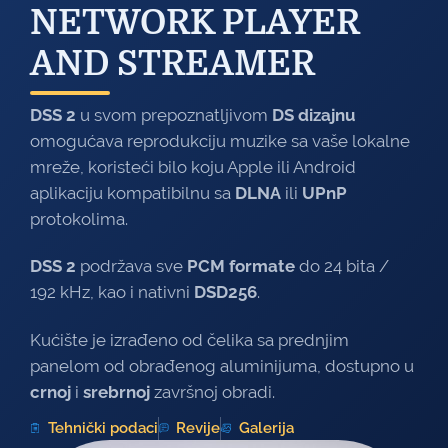
NETWORK PLAYER
AND STREAMER
DSS 2
u svom prepoznatljivom
DS dizajnu
omogućava reprodukciju muzike sa vaše lokalne
mreže, koristeći bilo koju Apple ili Android
aplikaciju kompatibilnu sa
DLNA
ili
UPnP
protokolima.
DSS 2
podržava sve
PCM formate
do 24 bita /
192 kHz, kao i nativni
DSD256
.
Kućište je izrađeno od čelika sa prednjim
panelom od obrađenog aluminijuma, dostupno u
crnoj
i
srebrnoj
završnoj obradi.
Tehnički podaci
Revije
Galerija