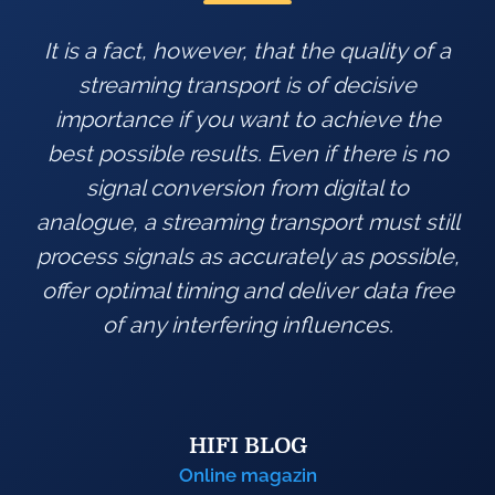
t the quality of a
Metronome represents a b
is of decisive
designed combination of m
 to achieve the
aesthetics and techn
ven if there is no
om digital to
ansport must still
HIFI PIG
ately as possible,
Magazin
 deliver data free
 influences.
OG
azin