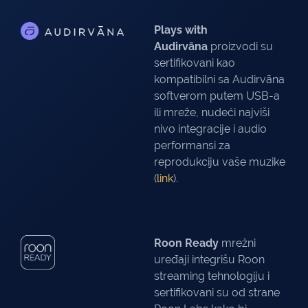
Plays with
Audirvāna
proizvodi su
sertifikovani kao
kompatibilni sa Audirvāna
softverom putem USB-a
ili mreže, nudeći najviši
nivo integracije i audio
performansi za
reprodukciju vaše muzike
(
link
).
Roon Ready
mrežni
uređaji integrišu Roon
streaming tehnologiju i
sertifikovani su od strane