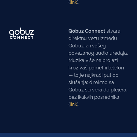
(
link
).
Qobuz Connect
stvara
direktnu vezu između
Qobuz-a i vašeg
povezanog audio uređaja.
Muzika više ne prolazi
kroz vaš pametni telefon
— to je najkraći put do
slušanja: direktno sa
Qobuz servera do plejera,
bez ikakvih posrednika
(
link
).