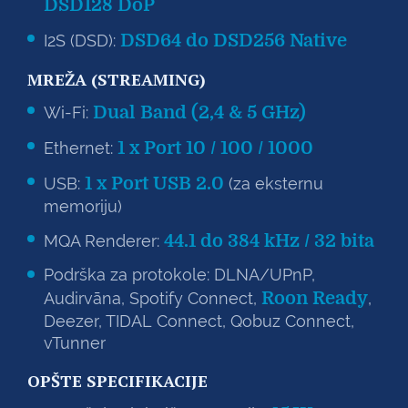
DSD128 DoP
DSD64 do DSD256 Native
I2S (DSD):
MREŽA (STREAMING)
Dual Band (2,4 & 5 GHz)
Wi-Fi:
1 x Port 10 / 100 / 1000
Ethernet:
1 x Port USB 2.0
USB:
(za eksternu
memoriju)
44.1 do 384 kHz / 32 bita
MQA Renderer:
Podrška za protokole: DLNA/UPnP,
Roon Ready
Audirvāna, Spotify Connect,
,
Deezer, TIDAL Connect, Qobuz Connect,
vTunner
OPŠTE SPECIFIKACIJE