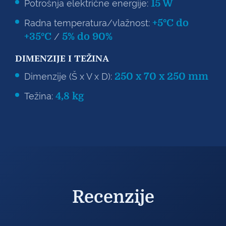
15 W
Potrošnja električne energije:
+5°C do
Radna temperatura/vlažnost:
+35°C
5% do 90%
/
DIMENZIJE I TEŽINA
250 x 70 x 250 mm
Dimenzije (Š x V x D):
4,8 kg
Težina:
Recenzije