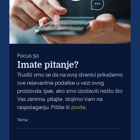
Focus 50
Imate pitanje?
Trudili smo se da na ovoj stranici prikažemo
sve relevantne podatke u vezi ovog
proizovda. Ipak, ako smo izostavili nešto što
Vas zanima, pitajte, stojimo Vam na
raspolaganju. Pišite ili
zovite
.