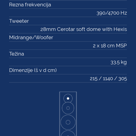
Rezna frekvencija
390/4700 Hz
Tweeter
28mm Cerotar soft dome with Hexis
Midrange/Woofer
2 x 18 cm MSP
Težina
33.5 kg
Dimenzije (š v d cm)
215 / 1140 / 305