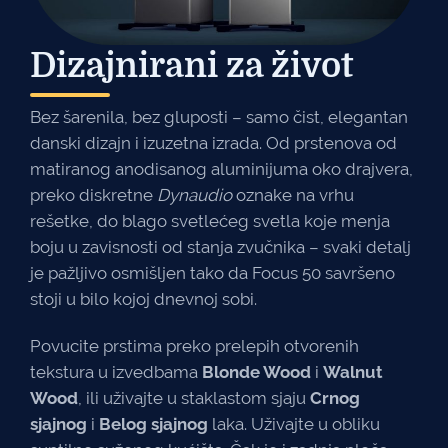
Dizajnirani za život
Bez šarenila, bez gluposti – samo čist, elegantan
danski dizajn i izuzetna izrada. Od prstenova od
matiranog anodisanog aluminijuma oko drajvera,
preko diskretne
Dynaudio
oznake na vrhu
rešetke, do blago svetlećeg svetla koje menja
boju u zavisnosti od stanja zvučnika – svaki detalj
je pažljivo osmišljen tako da Focus 50 savršeno
stoji u bilo kojoj dnevnoj sobi.
Povucite prstima preko prelepih otvorenih
tekstura u izvedbama
Blonde Wood
i
Walnut
Wood
, ili uživajte u staklastom sjaju
Crnog
sjajnog
i
Belog sjajnog
laka. Uživajte u obliku