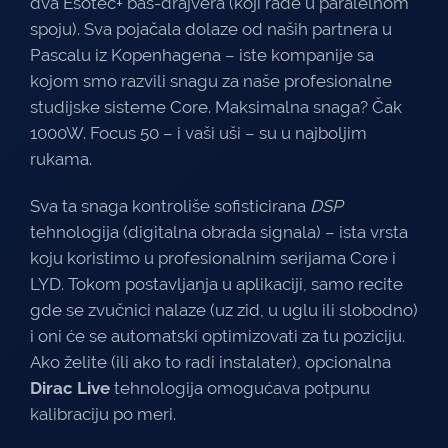
dva Esotec+ bas-drajvera (koji rade u paralelnom
spoju). Sva pojačala dolaze od naših partnera u
Pascalu iz Kopenhagena – iste kompanije sa
kojom smo razvili snagu za naše profesionalne
studijske sisteme Core. Maksimalna snaga? Čak
1000W. Focus 50 – i vaši uši – su u najboljim
rukama.
Sva ta snaga kontroliše sofisticirana
DSP
tehnologija (digitalna obrada signala) – ista vrsta
koju koristimo u profesionalnim serijama Core i
LYD. Tokom postavljanja u aplikaciji, samo recite
gde se zvučnici nalaze (uz zid, u uglu ili slobodno)
i oni će se automatski optimizovati za tu poziciju.
Ako želite (ili ako to radi instalater), opcionalna
Dirac Live
tehnologija omogućava potpunu
kalibraciju po meri.