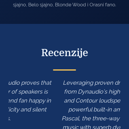
sjajno, Belo sjajno, Blonde Wood i Orasni fano.
Recenzije
t
Leveraging proven driver technologies
from Dynaudio’s high-end Confidence
n
and Contour loudspeakers, married to
powerful built-in amplification from
a
Pascal, the three-way Focus 50 delivers
music with superb dynamics and scale.