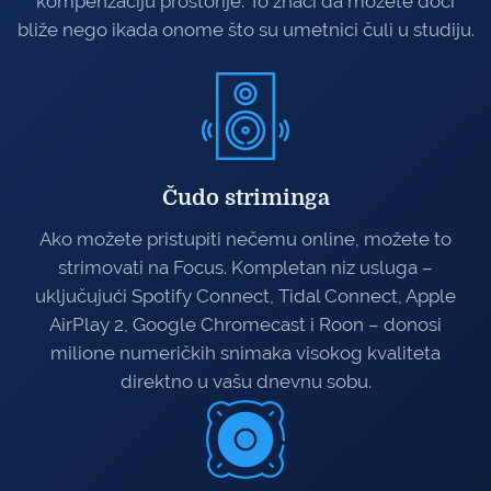
kompenzaciju prostorije. To znači da možete doći
bliže nego ikada onome što su umetnici čuli u studiju.
Čudo striminga
Ako možete pristupiti nečemu online, možete to
strimovati na Focus. Kompletan niz usluga –
uključujući Spotify Connect, Tidal Connect, Apple
AirPlay 2, Google Chromecast i Roon – donosi
milione numeričkih snimaka visokog kvaliteta
direktno u vašu dnevnu sobu.