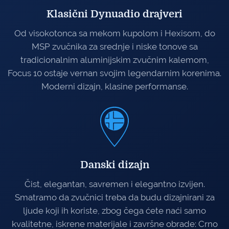
Klasični Dynuadio drajveri
Od visokotonca sa mekom kupolom i Hexisom, do
MSP zvučnika za srednje i niske tonove sa
tradicionalnim aluminijskim zvučnim kalemom,
Focus 10 ostaje vernan svojim legendarnim korenima.
Moderni dizajn, klasine performanse.
Danski dizajn
Čist, elegantan, savremen i elegantno izvijen.
Smatramo da zvučnici treba da budu dizajnirani za
ljude koji ih koriste, zbog čega ćete naći samo
kvalitetne, iskrene materijale i završne obrade: Crno