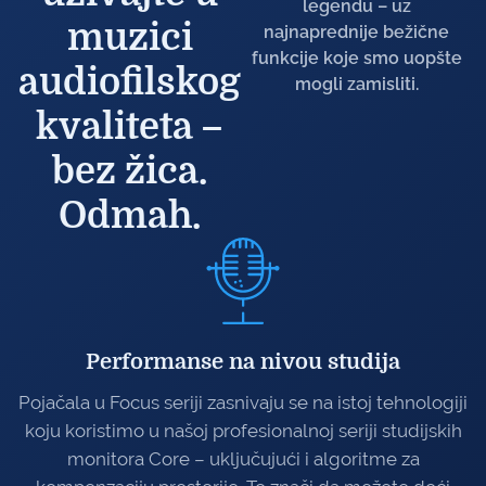
legendu – uz
muzici
najnaprednije bežične
funkcije koje smo uopšte
audiofilskog
mogli zamisliti.
kvaliteta –
bez žica.
Odmah.
Performanse na nivou studija
Pojačala u Focus seriji zasnivaju se na istoj tehnologiji
koju koristimo u našoj profesionalnoj seriji studijskih
monitora Core – uključujući i algoritme za