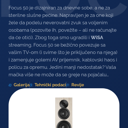
Focus 50 je dizajniran za dnevne sobe, a ne za
sterilne slušne pećine. Napravljen je za one koji
žele da podelu neverovatni zvuk sa voljenim
osobama (pozovite ih, povežite – ali ne računajte
da će otići). Zbog toga smo ugradili i
WiSA
streaming. Focus 50 se bežično povezuje sa
vašim TV-om (i svime što je priključeno na njega)
i zamenjuje golemi AV prijemnik, kablovski haos i
policu za opremu. Jedini manji nedostatak? Vaša
mačka više ne može da se greje na pojačalu…
Galerija
Tehnički podaci
Revije