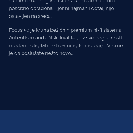
suptilno suženog kućišta. Čak je i zadnja ploča
posebno obrađena – jer ni najmanji detalj nije
ostavljen na sreću.
Focus 50 je kruna bežičnih premium hi-fi sistema.
Autentičan audiofilski kvalitet, uz sve pogodnosti
moderne digitalne streaming tehnologije. Vreme
je da poslušate nešto novo…