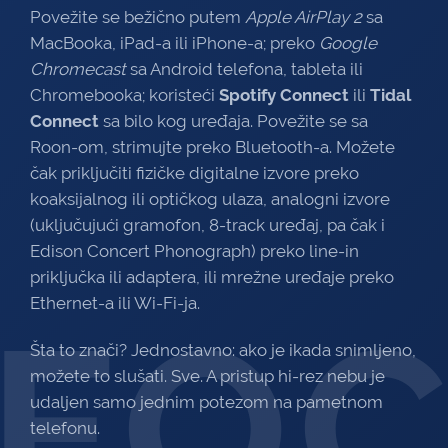
Povežite se bežično putem
Apple AirPlay 2
sa
MacBooka, iPad-a ili iPhone-a; preko
Google
Chromecast
sa Android telefona, tableta ili
Chromebooka; koristeći
Spotify Connect
ili
Tidal
Connect
sa bilo kog uređaja. Povežite se sa
Roon-om, strimujte preko Bluetooth-a. Možete
čak priključiti fizičke digitalne izvore preko
koaksijalnog ili optičkog ulaza, analogni izvore
(uključujući gramofon, 8-track uređaj, pa čak i
Edison Concert Phonograph) preko line-in
priključka ili adaptera, ili mrežne uređaje preko
Ethernet-a ili Wi-Fi-ja.
FO
Šta to znači? Jednostavno: ako je ikada snimljeno,
možete to slušati. Sve. A pristup hi-rez nebu je
udaljen samo jednim potezom na pametnom
telefonu.