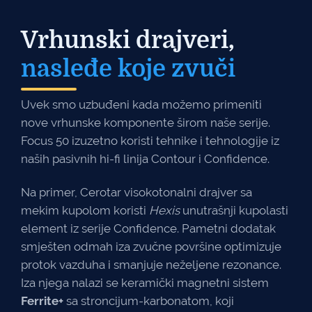
Vrhunski drajveri,
nasleđe koje zvuči
Uvek smo uzbuđeni kada možemo primeniti
nove vrhunske komponente širom naše serije.
Focus 50 izuzetno koristi tehnike i tehnologije iz
naših pasivnih hi-fi linija Contour i Confidence.
Na primer, Cerotar visokotonalni drajver sa
mekim kupolom koristi
Hexis
unutrašnji kupolasti
element iz serije Confidence. Pametni dodatak
smješten odmah iza zvučne površine optimizuje
protok vazduha i smanjuje neželjene rezonance.
Iza njega nalazi se keramički magnetni sistem
Ferrite+
sa stroncijum-karbonatom, koji