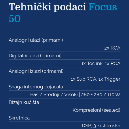
Tehnički podaci
Focus
50
Analogni ulazi (primarni)
2x RCA
Digitalni ulazi (primarni)
1x Toslink, 1x RCA
Analogni izlazi (primarni)
1x Sub RCA, 1x Trigger
Snaga internog pojačala
Bas / Srednji / Visoki | 280 + 280 / 110 W
Dizajn kućišta
Kompresioni (sealed)
Skretnica
DSP, 3-sistemska