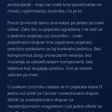
postavljanje – koja vas vode kroz povezivanje na
mrežu i optimizaciju zvučnika. I to je to.
Focus 50 koristi samo dva kabla: po jedan za svaki
utikač. Zato što su pojačala ugrađena. I ne radi se
o jednom pojačalu po zvučniku – svaki
pojedinačni drajver ima sopstveno pojačalo,
precizno podešeno za taj konkretni jedinicu. Bez
kompromisa zbog univerzalnih rešenja, bez
mučenja sa usklađivanjem komponenti, bez
kablova koji skupljaju prašinu. Ovo je sistem
sašiven po meri.
U svakom zvučniku nalaze se tri pojačala klase D:
jedno od 110W za Cerotar visokotonalni drajver,
280W za srednjetonalni drajver sa
neodimijumskim magnetom i još jedno 280W za