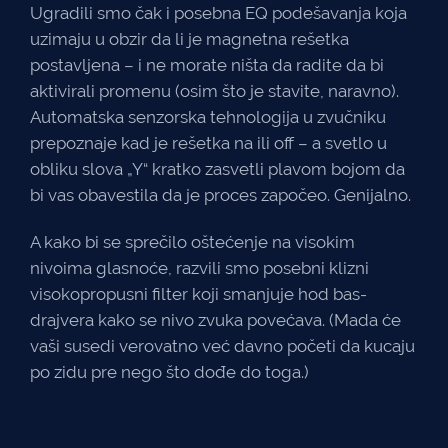
Ugradili smo čak i posebna EQ podešavanja koja
uzimaju u obzir da li je magnetna rešetka
postavljena – i ne morate ništa da radite da bi
aktivirali promenu (osim što je stavite, naravno).
Automatska senzorska tehnologija u zvučniku
prepoznaje kad je rešetka na ili off – a svetlo u
obliku slova „Y“ kratko zasvetli plavom bojom da
bi vas obavestila da je proces započeo. Genijalno.
A kako bi se sprečilo oštećenje na visokim
nivoima glasnoće, razvili smo posebni klizni
visokopropusni filter koji smanjuje hod bas-
drajvera kako se nivo zvuka povećava. (Mada će
vaši susedi verovatno već davno početi da kucaju
po zidu pre nego što dođe do toga.)