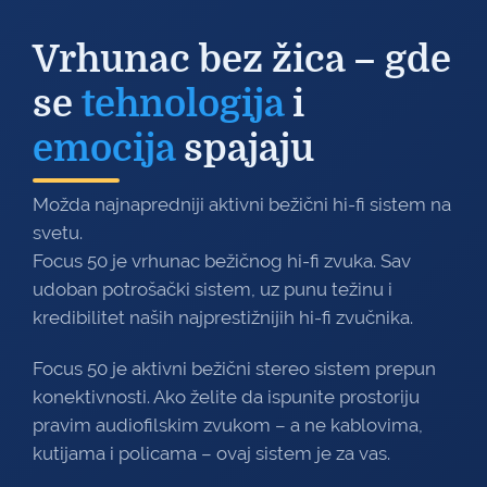
Vrhunac bez žica – gde
se
tehnologija
i
emocija
spajaju
Možda najnapredniji aktivni bežični hi-fi sistem na
svetu.
Focus 50 je vrhunac bežičnog hi-fi zvuka. Sav
udoban potrošački sistem, uz punu težinu i
kredibilitet naših najprestižnijih hi-fi zvučnika.
Focus 50 je aktivni bežični stereo sistem prepun
konektivnosti. Ako želite da ispunite prostoriju
pravim audiofilskim zvukom – a ne kablovima,
kutijama i policama – ovaj sistem je za vas.