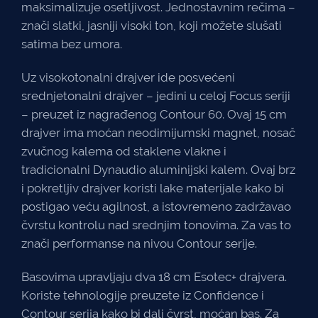
maksimalizuje osetljivost. Jednostavnim rečima –
znači slatki, jasniji visoki ton, koji možete slušati
satima bez umora.
Uz visokotonalni drajver ide posvećeni
srednjetonalni drajver – jedini u celoj Focus seriji
– preuzet iz nagrađenog Contour 60. Ovaj 15 cm
drajver ima moćan neodimijumski magnet, nosač
zvučnog kalema od staklene vlakne i
tradicionalni Dynaudio aluminijski kalem. Ovaj brz
i pokretljiv drajver koristi lake materijale kako bi
postigao veću agilnost, a istovremeno zadržavao
čvrstu kontrolu nad srednjim tonovima. Za vas to
znači performanse na nivou Contour serije.
Basovima upravljaju dva 18 cm Esotec+ drajvera.
Koriste tehnologije preuzete iz Confidence i
Contour serija kako bi dali čvrst, moćan bas. Za