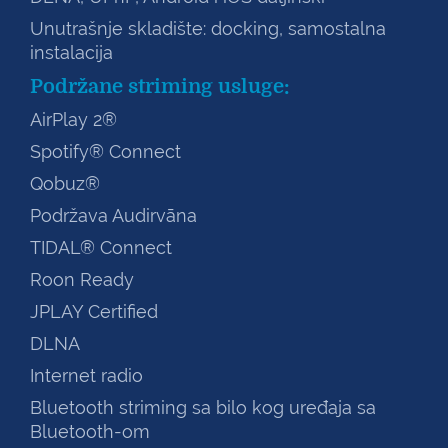
Unutrašnje skladište: docking, samostalna
instalacija
Podržane striming usluge:
AirPlay 2®
Spotify® Connect
Qobuz®
Podržava Audirvāna
TIDAL® Connect
Roon Ready
JPLAY Certified
DLNA
Internet radio
Bluetooth striming sa bilo kog uređaja sa
Bluetooth-om