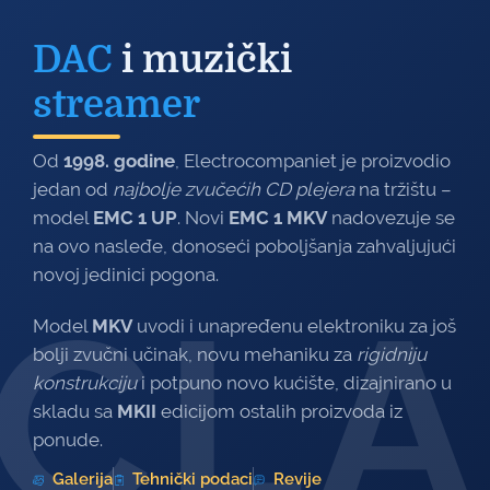
DAC
i muzički
streamer
Od
1998. godine
, Electrocompaniet je proizvodio
jedan od
najbolje zvučećih CD plejera
na tržištu –
model
EMC 1 UP
. Novi
EMC 1 MKV
nadovezuje se
na ovo nasleđe, donoseći poboljšanja zahvaljujući
novoj jedinici pogona.
CLA
Model
MKV
uvodi i unapređenu elektroniku za još
bolji zvučni učinak, novu mehaniku za
rigidniju
konstrukciju
i potpuno novo kućište, dizajnirano u
skladu sa
MKII
edicijom ostalih proizvoda iz
ponude.
Galerija
Tehnički podaci
Revije