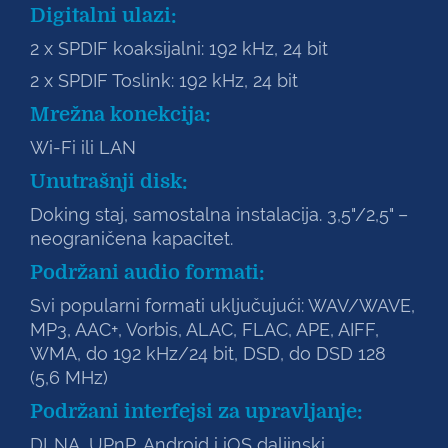
Digitalni ulazi:
2 x SPDIF koaksijalni: 192 kHz, 24 bit
2 x SPDIF Toslink: 192 kHz, 24 bit
Mrežna konekcija:
Wi-Fi ili LAN
Unutrašnji disk:
Doking staj, samostalna instalacija. 3,5"/2,5" –
neograničena kapacitet.
Podržani audio formati:
Svi popularni formati uključujući: WAV/WAVE,
MP3, AAC+, Vorbis, ALAC, FLAC, APE, AIFF,
WMA, do 192 kHz/24 bit, DSD, do DSD 128
(5,6 MHz)
Podržani interfejsi za upravljanje:
DLNA, UPnP, Android i iOS daljinski