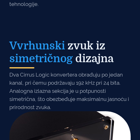
tehnologije.
Vvrhunski
zvuk iz
simetričnog
dizajna
Dva Cirrus Logic konvertera obrađuju po jedan
kanal, pri čemu podržavaju 192 kHz pri 24 bita.
Analogna izlazna sekcija je u potpunosti
simetrična, što obezbeđuje maksimalnu jasnoću i
prirodnost zvuka.