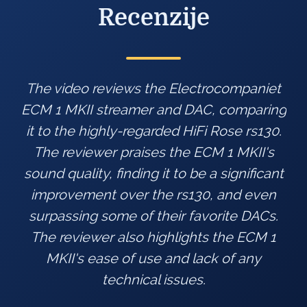
Recenzije
t
The captivating streamer impresses with
g
an incredibly smooth, velvety tonality and
.
outstanding resolution, rendering high-
frequency details without any veil.
t
STEREO DE
Magazin