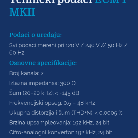
MKII
Podaci o uređaju:
Svi podaci mereni pri 120 V / 240 V // 50 Hz /
60 Hz
Osnovne specifikacije:
Broj kanala: 2
Izlazna impedansa: 300 Ω
Šum (20–20 kHz): < -145 dB
Frekvencijski opseg: 0,5 – 48 kHz
Ukupna distorzija i šum (THD+N): < 0,0005 %
Brzina upsampleovanja: 192 kHz, 24 bit
Cifro-analogni konvertor: 192 kHz, 24 bit