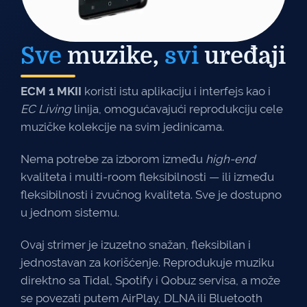
Sve
muzike,
svi
uređaji
ECM 1 MKII
koristi istu aplikaciju i interfejs kao i
EC Living
linija, omogućavajući reprodukciju cele
muzičke kolekcije na svim jedinicama.
Nema potrebe za izborom između
high-end
kvaliteta i multi-room fleksibilnosti — ili između
fleksibilnosti i zvučnog kvaliteta. Sve je dostupno
u jednom sistemu.
Ovaj strimer je izuzetno snažan, fleksibilan i
jednostavan za korišćenje. Reprodukuje muziku
direktno sa Tidal, Spotify i Qobuz servisa, a može
se povezati putem AirPlay, DLNA ili Bluetooth