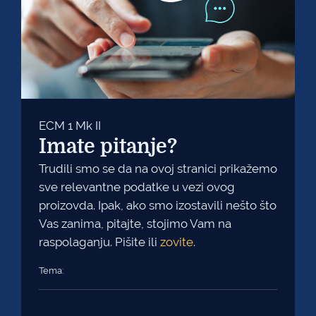
ECM 1 Mk II
Imate pitanje?
Trudili smo se da na ovoj stranici prikažemo
sve relevantne podatke u vezi ovog
proizovda. Ipak, ako smo izostavili nešto što
Vas zanima, pitajte, stojimo Vam na
raspolaganju. Pišite ili
zovite
.