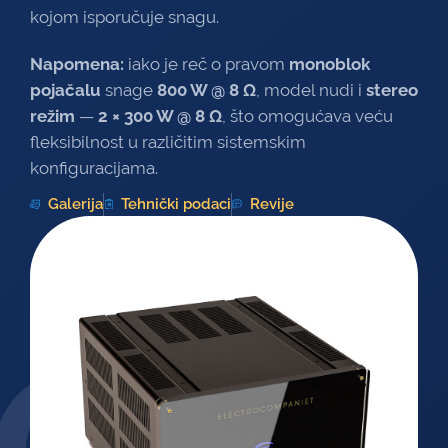
kojom isporučuje snagu.
Napomena:
iako je reč o pravom
monoblok
pojačalu
snage
800 W @ 8 Ω
, model nudi i
stereo
režim
—
2 × 300 W @ 8 Ω
, što omogućava veću
fleksibilnost u različitim sistemskim
konfiguracijama.
Galerija
Tehnički podaci
Revije