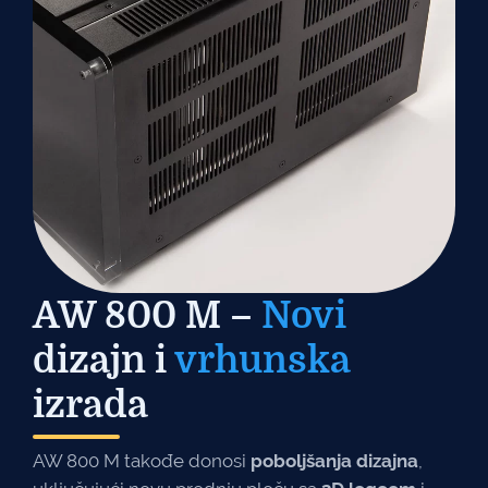
AW 800 M –
Novi
dizajn i
vrhunska
izrada
AW 800 M takođe donosi
poboljšanja dizajna
,