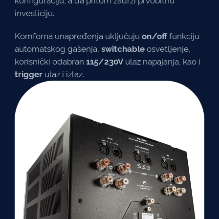
konfiguraciju, a da pritom zadrži prvobitnu
investiciju.
Komforna unapređenja uključuju
on/off
funkciju
automatskog gašenja,
switchable
osvetljenje,
korisnički odabran
115/230V
ulaz napajanja, kao i
trigger
ulaz i izlaz.