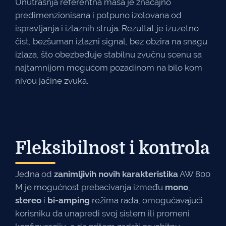
Unutrašnja referentna masa je značajno
predimenzionisana i potpuno izolovana od
ispravljanja i izlaznih struja. Rezultat je izuzetno
čist, bezšuman izlazni signal, bez obzira na snagu
izlaza, što obezbeđuje stabilnu zvučnu scenu sa
najtamnijom mogućom pozadinom na bilo kom
nivou jačine zvuka.
Fleksibilnost i kontrola
Jedna od
zanimljivih novih karakteristika
AW 800
M je mogućnost prebacivanja između
mono
,
stereo
i
bi-amping
režima rada, omogućavajući
korisniku da unapredi svoj sistem ili promeni