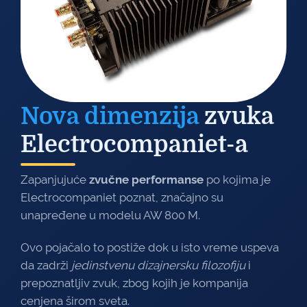
Nova dimenzija
zvuka
Electrocompaniet-a
Zapanjujuće
zvučne performanse
po kojima je
Electrocompaniet poznat, značajno su
unapređene u modelu AW 800 M.
Ovo pojačalo to postiže dok u isto vreme uspeva
da zadrži
jedinstvenu dizajnersku filozofiju
i
prepoznatljiv zvuk, zbog kojih je kompanija
cenjena širom sveta.