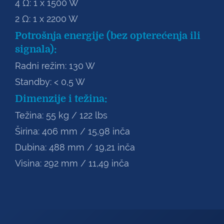
4 Ω: 1 x 1500 W
2 Ω: 1 x 2200 W
Potrošnja energije (bez opterećenja ili
signala):
Radni režim: 130 W
Standby: < 0,5 W
Dimenzije i težina:
Težina: 55 kg / 122 lbs
Širina: 406 mm / 15,98 inča
Dubina: 488 mm / 19,21 inča
Visina: 292 mm / 11,49 inča