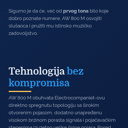
Sigurno je da će, već od
prvog tona
bilo koje
dobro poznate numere, AW 800 M osvojiti
slušaoca i pružiti mu istinsko muzičko
zadovoljstvo.
Tehnologija
bez
kompromisa
AW 800 M obuhvata Electrocompaniet-ovu
direktno spregnutu topologiju sa širokim
otvorenim pojasom, dodatno unapređenu
visokom brzinom porasta signala i pojačavačkim
stepenima izuzetno velike širine pojasa. Pored