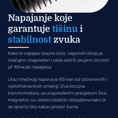
Napajanje koje
garantuje
tišinu
i
stabilnost
zvuka
Kako bi napajao izlazno kolo, naponski sklop je
značajno unapređen i sada sadrži ukupno 210.000
μF filtracije napajanja.
Ulaz mrežnog napona je filtriran od istosmernih i
radiofrekventnih smetnji. Dva torusna
transformatora, sa unapređenim presjekom žice,
magnetno su i elektrostatički oklopljena kako bi
se sprečio bilo kakav prodor šuma.