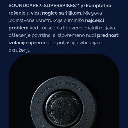
SOUNDCARE® SUPERSPIKES™
je
kompletno
rešenje u vidu nogice sa šiljkom
. Njegova
jedinstvena konstrukcija eliminiše
najčešći
problem
kod korišćenja konvencionalnih šiljaka:
oštećenje površina, a istovremeno nudi
prednosti
izolacije opreme
od spoljašnjih vibracija u
okruženju.