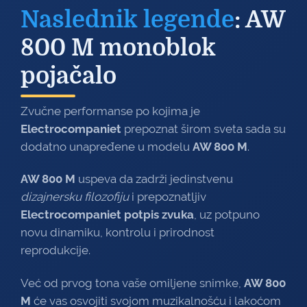
Naslednik legende
: AW
800 M monoblok
pojačalo
Zvučne performanse po kojima je
Electrocompaniet
prepoznat širom sveta sada su
dodatno unapređene u modelu
AW 800 M
.
AW 800 M
uspeva da zadrži jedinstvenu
dizajnersku filozofiju
i prepoznatljiv
Electrocompaniet potpis zvuka
, uz potpuno
novu dinamiku, kontrolu i prirodnost
reprodukcije.
Već od prvog tona vaše omiljene snimke,
AW 800
M
će vas osvojiti svojom muzikalnošću i lakoćom