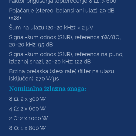
Faktor prigušenja (opterećenje 8 Ω): > 600
Pojačanje (stereo, balansirani ulaz): 29 dB
(x28)
Šum na ulazu (20–20 kHz): < 2 μV
Signal-šum odnos (SNR), referenca 1W/8Ω,
20–20 kHz: 95 dB
Signal-šum odnos (SNR), referenca na punoj
izlaznoj snazi, 20–20 kHz: 122 dB
Brzina prelaska (slew rate) (filter na ulazu
isključen): 270 V/μs
Nominalna izlazna snaga:
8 Ω: 2 x 300 W
4 Ω: 2 x 600 W
2 Ω: 2 x 1000 W
8 Ω: 1 x 800 W