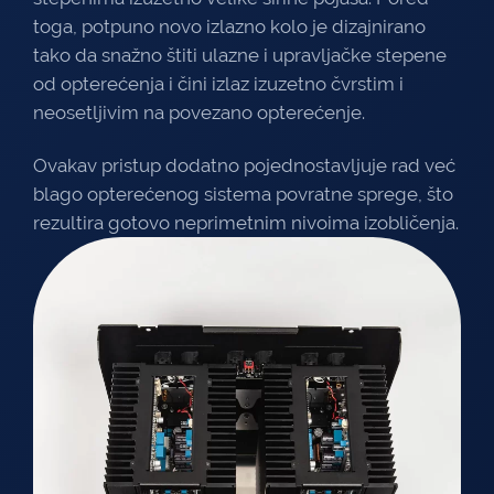
toga, potpuno novo izlazno kolo je dizajnirano
tako da snažno štiti ulazne i upravljačke stepene
od opterećenja i čini izlaz izuzetno čvrstim i
neosetljivim na povezano opterećenje.
Ovakav pristup dodatno pojednostavljuje rad već
blago opterećenog sistema povratne sprege, što
rezultira gotovo neprimetnim nivoima izobličenja.