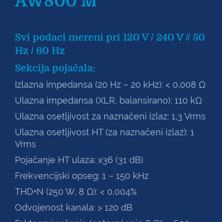
AW800 M
Svi podaci mereni pri 120 V / 240 V // 50
Hz / 60 Hz
Sekcija pojačala:
Izlazna impedansa (20 Hz – 20 kHz): < 0,008 Ω
Ulazna impedansa (XLR, balansirano): 110 kΩ
Ulazna osetljivost za naznačeni izlaz: 1,3 Vrms
Ulazna osetljivost HT (za naznačeni izlaz): 1
Vrms
Pojačanje HT ulaza: x36 (31 dB)
Frekvencijski opseg: 1 – 150 kHz
THD+N (250 W, 8 Ω): < 0,004%
Odvojenost kanala: > 120 dB