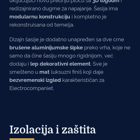
uključujući novu prednju ploču sa
3D logoom
i
redizajnirano dugme za napajanje. Šasija ima
modularnu konstrukciju
i kompletno je
rekonstruisana od temelja.
Dizajn šasije je dodatno unapređen sa dve crne
brušene aluminijumske šipke
preko vrha, koje ne
samo da čine šasiju mnogo rigidnijom, već
dodaju i
lep dekorativni element
. Sve je
smešteno u
mat
luksuzni finiš koji daje
bezvremenski izgled
karakterističan za
Electrocompaniet.
Izolacija i zaštita