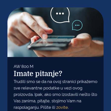
AW 800 M
Imate pitanje?
Trudili smo se da na ovoj stranici prikažemo
sve relevantne podatke u vezi ovog
proizovda. Ipak, ako smo izostavili nešto što
Vas zanima, pitajte, stojimo Vam na
raspolaganju. Pišite ili
zovite
.