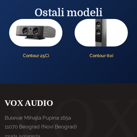
Ostali modeli
Contour 60i
Contour 30i
VOX AUDIO
Bulevar Mihajla Pupina 165a
11070 Beograd (Novi Beograd)
zgrada Jugoagenta