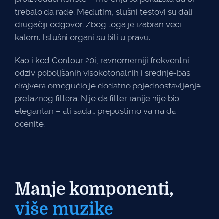
trebalo da rade. Međutim, slušni testovi su dali
drugačiji odgovor. Zbog toga je izabran veći
kalem. I slušni organi su bili u pravu.
Kao i kod Contour 20i, ravnomerniji frekventni
odziv poboljšanih visokotonalnih i srednje-bas
drajvera omogućio je dodatno pojednostavljenje
prelaznog filtera. Nije da filter ranije nije bio
elegantan – ali sada… prepustimo vama da
ocenite.
Manje komponenti,
više muzike