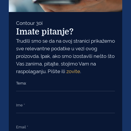
Contour 30i
Imate pitanje?
Trudili smo se da na ovoj stranici prikažemo
sve relevantne podatke u vezi ovog
proizovda. Ipak, ako smo izostavili nešto što
Vas zanima, pitajte, stojimo Vam na
raspolaganju. Pišite ili
zovite
.