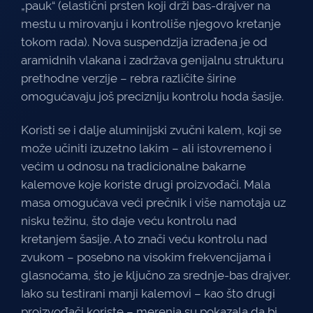
„pauk“ (elastični prsten koji drži bas-drajver na
mestu u mirovanju i kontroliše njegovo kretanje
tokom rada). Nova suspendzija izrađena je od
aramidnih vlakana i zadržava genijalnu strukturu
prethodne verzije – rebra različite širine
omogućavaju još precizniju kontrolu hoda šasije.
Koristi se i dalje aluminijski zvučni kalem, koji se
može učiniti izuzetno lakim – ali istovremeno i
većim u odnosu na tradicionalne bakarne
kalemove koje koriste drugi proizvođači. Mala
masa omogućava veći prečnik i više namotaja uz
nisku težinu, što daje veću kontrolu nad
kretanjem šasije. A to znači veću kontrolu nad
zvukom – posebno na visokim frekvencijama i
glasnoćama, što je ključno za srednje-bas drajver.
Iako su testirani manji kalemovi – kao što drugi
proizvođači koriste – merenja su pokazala da bi