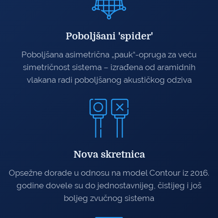
Poboljšani 'spider'
Poboljšana asimetrična „pauk“-opruga za veću
simetričnost sistema – izrađena od aramidnih
vlakana radi poboljšanog akustičkog odziva
Nova skretnica
Opsežne dorade u odnosu na model Contour iz 2016.
godine dovele su do jednostavnijeg, čistijeg i još
boljeg zvučnog sistema