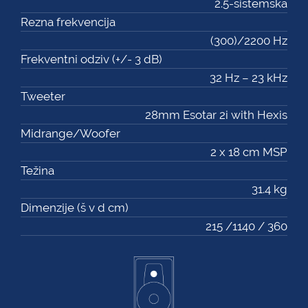
2.5-sistemska
Rezna frekvencija
(300)/2200 Hz
Frekventni odziv (+/- 3 dB)
32 Hz – 23 kHz
Tweeter
28mm Esotar 2i with Hexis
Midrange/Woofer
2 x 18 cm MSP
Težina
31.4 kg
Dimenzije (š v d cm)
215 /1140 / 360