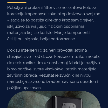
Poboljšani prelazni filter više ne zahteva kolo za
korekciju impedanse kako bi optimizovao svoj rad
– sada se to postiže direktno kroz sam drajver,
isključivo zahvaljujući fizičkim osobinama
materijala koji se koriste. Manje komponenti,
čistiji put signala, bolje performanse.
Dok su inženjeri i dizajneri provodili satima
slušajući sve – od džeza, klasične muzike, metala
do elektronike, tim u sopstvenoj fabrici je pažljivo
birao održive izvore visokokvalitetnih materijala i
završnih obrada. Rezultat je zvučnik na nivou
nameštaja: savršeno izrađen, savršeno obrađen i
pažljivo upakovan.