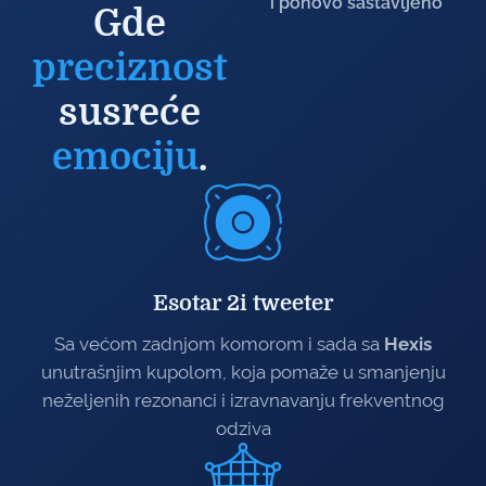
i ponovo sastavljeno
Gde
preciznost
susreće
emociju
.
Esotar 2i tweeter
Sa većom zadnjom komorom i sada sa
Hexis
unutrašnjim kupolom, koja pomaže u smanjenju
neželjenih rezonanci i izravnavanju frekventnog
odziva