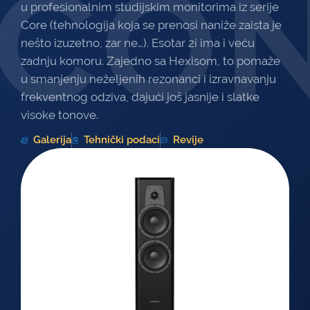
CO
u profesionalnim studijskim monitorima iz serije
Core (tehnologija koja se prenosi naniže zaista je
nešto izuzetno, zar ne…). Esotar 2i ima i veću
zadnju komoru. Zajedno sa Hexisom, to pomaže
u smanjenju neželjenih rezonanci i izravnavanju
frekventnog odziva, dajući još jasnije i slatke
visoke tonove.
Galerija
Tehnički podaci
Revije