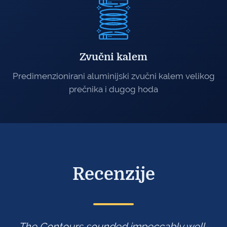
Zvučni kalem
Predimenzionirani aluminijski zvučni kalem velikog
prečnika i dugog hoda
Recenzije
-
A powerful product that won't let you