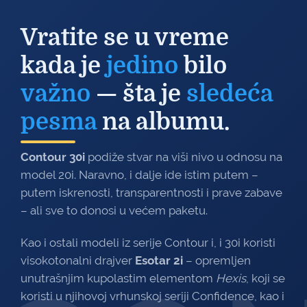
Vratite se u vreme
kada je
jedino
bilo
važno
— šta je
sledeća
pesma
na albumu.
Contour 30i
podiže stvar na viši nivo u odnosu na
model 20i. Naravno, i dalje ide istim putem –
putem iskrenosti, transparentnosti i prave zabave
– ali sve to donosi u većem paketu.
Kao i ostali modeli iz serije Contour i, i 30i koristi
visokotonalni drajver
Esotar 2i
– opremljen
unutrašnjim kupolastim elementom
Hexis
, koji se
koristi u njihovoj vrhunskoj seriji Confidence, kao i