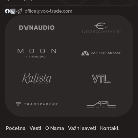
office@vox-trade.com
Početna
Vesti
O Nama
Važni saveti
Kontakt