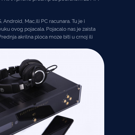
Android, Mac,ili PC racunara. Tu je i
uku ovog pojacala. Pojacalo nas je zaista
dnja akrilna ploca moze biti u crnoj ili