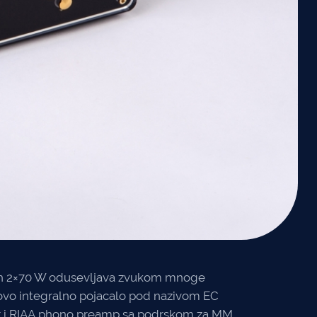
ojih 2×70 W odusevljava zvukom mnoge
novo integralno pojacalo pod nazivom EC
 i
RIAA
phono preamp sa podrskom za MM