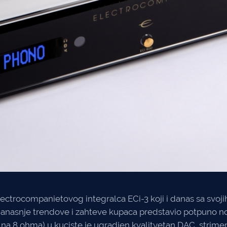
ectrocompanietovog integralca ECi-3 koji i danas sa sv
ji danasnje trendove i zahteve kupaca predstavio potpuno 
na 8 ohma) u kuciste je ugradjen kvalityetan
DAC
, strimer