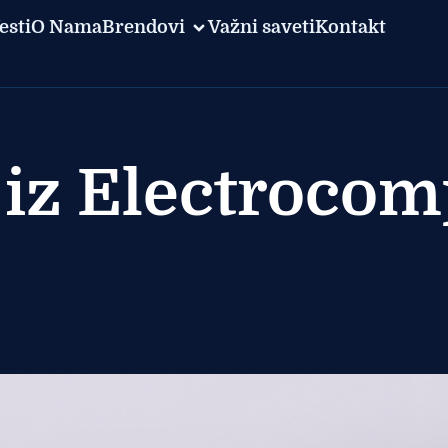
esti
O Nama
Brendovi
Važni saveti
Kontakt
 iz Electrocom