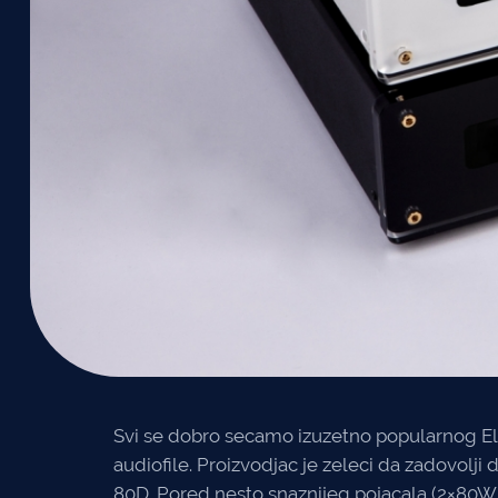
Svi se dobro secamo izuzetno popularnog El
audiofile. Proizvodjac je zeleci da zadovol
80D. Pored nesto snaznijeg pojacala (2×80W 