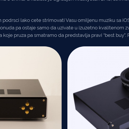
 podrsci lako cete strimovati Vasu omiljenu muziku sa iOS, 
ponuda pa ostaje samo da uzivate u izuzetno kvalitenom zv
je pruza pa smatramo da predstavlja pravi “best buy”. Pre